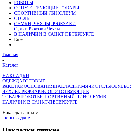
РОБОТЫ
СОПУТСТВУЮЩИЕ ТОВАРЫ
СПОРТИВНЫЙ ЛИНОЛЕУМ
СТОЛЫ
СУМКИ, ЧЕХЛЫ, РЮКЗАКИ
Сумки
Рюкзаки
Чехлы
В НАЛИЧИИ В САНКТ-ПЕТЕРБУРГЕ
Еще
Главная
-
Каталог
-
НАКЛАДКИ
ОДЕЖДА
ГОТОВЫЕ
РАКЕТКИ
ОСНОВАНИЯ
НАКЛАДКИ
МЯЧИ
СТОЛЫ
ОБУВЬ
С
ЧЕХЛЫ, РЮКЗАКИ
СОПУТСТВУЮЩИЕ
ТОВАРЫ
РОБОТЫ
СПОРТИВНЫЙ ЛИНОЛЕУМ
В
НАЛИЧИИ В САНКТ-ПЕТЕРБУРГЕ
-
Накладки липкие
шипы
гладкие
Накладки липкие