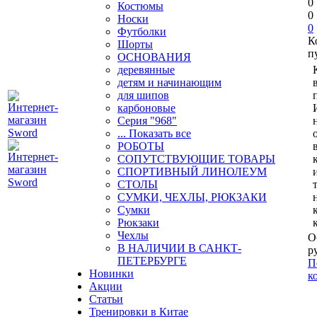
0
Костюмы
0
Носки
0
Футболки
К
Шорты
п
ОСНОВАНИЯ
деревянные
детям и начинающим
для шипов
карбоновые
Серия "968"
... Показать все
РОБОТЫ
СОПУТСТВУЮЩИЕ ТОВАРЫ
СПОРТИВНЫЙ ЛИНОЛЕУМ
СТОЛЫ
СУМКИ, ЧЕХЛЫ, РЮКЗАКИ
Сумки
Рюкзаки
Чехлы
О
В НАЛИЧИИ В САНКТ-
р
ПЕТЕРБУРГЕ
П
Новинки
к
Акции
Статьи
Тренировки в Китае