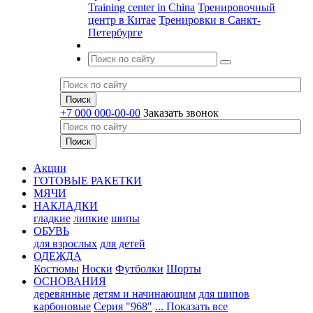
Training center in China
Тренировочный
центр в Китае
Тренировки в Санкт-
Петербурге
+7 000 000-00-00
Заказать звонок
Акции
ГОТОВЫЕ РАКЕТКИ
МЯЧИ
НАКЛАДКИ
гладкие
липкие
шипы
ОБУВЬ
для взрослых
для детей
ОДЕЖДА
Костюмы
Носки
Футболки
Шорты
ОСНОВАНИЯ
деревянные
детям и начинающим
для шипов
карбоновые
Серия "968"
... Показать все