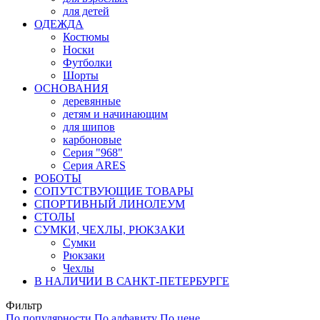
для детей
ОДЕЖДА
Костюмы
Носки
Футболки
Шорты
ОСНОВАНИЯ
деревянные
детям и начинающим
для шипов
карбоновые
Серия "968"
Серия ARES
РОБОТЫ
СОПУТСТВУЮЩИЕ ТОВАРЫ
СПОРТИВНЫЙ ЛИНОЛЕУМ
СТОЛЫ
СУМКИ, ЧЕХЛЫ, РЮКЗАКИ
Сумки
Рюкзаки
Чехлы
В НАЛИЧИИ В САНКТ-ПЕТЕРБУРГЕ
Фильтр
По популярности
По алфавиту
По цене