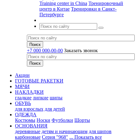
Training center in China
Тренировочный
центр в Китае
Тренировки в Санкт-
Петербурге
+7 000 000-00-00
Заказать звонок
Акции
ГОТОВЫЕ РАКЕТКИ
МЯЧИ
НАКЛАДКИ
гладкие
липкие
шипы
ОБУВЬ
для взрослых
для детей
ОДЕЖДА
Костюмы
Носки
Футболки
Шорты
ОСНОВАНИЯ
деревянные
детям и начинающим
для шипов
карбоновые
Серия "968"
... Показать все