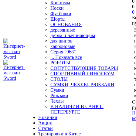
0
Костюмы
0
Носки
0
Футболки
К
Шорты
п
ОСНОВАНИЯ
деревянные
детям и начинающим
для шипов
карбоновые
Серия "968"
... Показать все
РОБОТЫ
СОПУТСТВУЮЩИЕ ТОВАРЫ
СПОРТИВНЫЙ ЛИНОЛЕУМ
СТОЛЫ
СУМКИ, ЧЕХЛЫ, РЮКЗАКИ
Сумки
Рюкзаки
Чехлы
О
В НАЛИЧИИ В САНКТ-
р
ПЕТЕРБУРГЕ
П
Новинки
к
Акции
Статьи
Тренировки в Китае