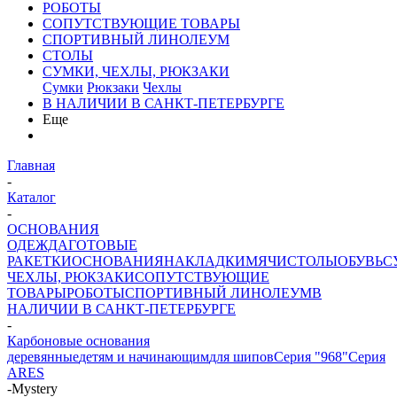
РОБОТЫ
СОПУТСТВУЮЩИЕ ТОВАРЫ
СПОРТИВНЫЙ ЛИНОЛЕУМ
СТОЛЫ
СУМКИ, ЧЕХЛЫ, РЮКЗАКИ
Сумки
Рюкзаки
Чехлы
В НАЛИЧИИ В САНКТ-ПЕТЕРБУРГЕ
Еще
Главная
-
Каталог
-
ОСНОВАНИЯ
ОДЕЖДА
ГОТОВЫЕ
РАКЕТКИ
ОСНОВАНИЯ
НАКЛАДКИ
МЯЧИ
СТОЛЫ
ОБУВЬ
С
ЧЕХЛЫ, РЮКЗАКИ
СОПУТСТВУЮЩИЕ
ТОВАРЫ
РОБОТЫ
СПОРТИВНЫЙ ЛИНОЛЕУМ
В
НАЛИЧИИ В САНКТ-ПЕТЕРБУРГЕ
-
Карбоновые основания
деревянные
детям и начинающим
для шипов
Серия "968"
Серия
ARES
-
Mystery