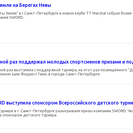
емли на Берегах Невы
ы Земли" в г.Санкт-Петербурге в новом клубе TT Marshal собрал более
пания SWORD.
дной раз поддержал молодых спортсменов призами и п
ной раз выступила с поддержкой турнира, на этот раз посвящённого "
ённом зале Форрест Гамп, в городе Санкт-Петербурге.
D выступила спонсором Всероссийского детского турни
урнире в г. Санкт-Петербурге разыгрывали призы компании SWORD. Чехл
а спонсором детского турнира.