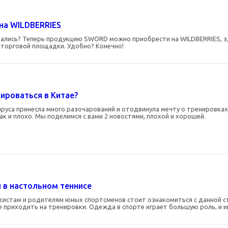
а WILDBERRIES
ались? Теперь продукцию SWORD можно приобрести на WILDBERRIES, з
 торговой площадки. Удобно? Конечно!
ироваться в Китае?
руса принесла много разочарований и отодвинула мечту о тренировках 
так и плохо. Мы поделимся с вами 2 новостями, плохой и хорошей.
в настольном теннисе
истам и родителям юных спортсменов стоит ознакомиться с данной ста
 приходить на тренировки. Одежда в спорте играет большую роль, и и