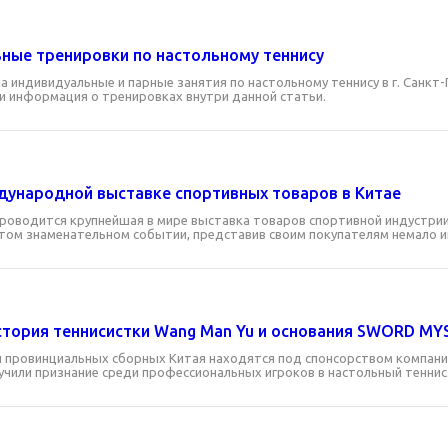
ные тренировки по настольному теннису
 индивидуальные и парные занятия по настольному теннису в г. Санкт
и информация о тренировках внутри данной статьи.
ународной выставке спортивных товаров в Китае
проводится крупнейшая в мире выставка товаров спортивной индустри
 этом знаменательном событии, представив своим покупателям немало 
стория теннисистки Wang Man Yu и основания SWORD MY
 провинциальных сборных Китая находятся под спонсорством компании
учили признание среди профессиональных игроков в настольный теннис