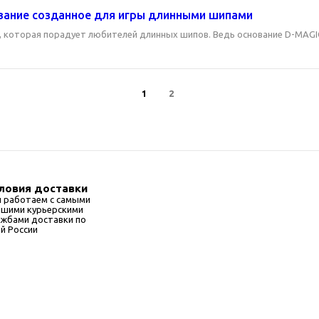
ование созданное для игры длинными шипами
 которая порадует любителей длинных шипов. Ведь основание D-MAGIC
1
2
ловия доставки
 работаем с самыми
чшими курьерскими
ужбами доставки по
ей России