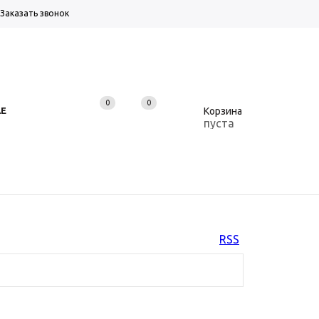
Заказать звонок
Вход
Регистрация
RU
/
CN
0
0
0
АЕ
Корзина
пуста
RSS