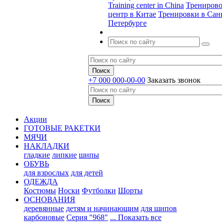
Training center in China
Трениров
центр в Китае
Тренировки в Сан
Петербурге
+7 000 000-00-00
Заказать звонок
Акции
ГОТОВЫЕ РАКЕТКИ
МЯЧИ
НАКЛАДКИ
гладкие
липкие
шипы
ОБУВЬ
для взрослых
для детей
ОДЕЖДА
Костюмы
Носки
Футболки
Шорты
ОСНОВАНИЯ
деревянные
детям и начинающим
для шипов
карбоновые
Серия "968"
... Показать все