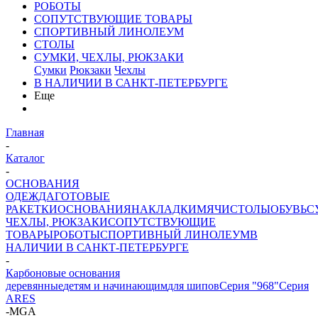
РОБОТЫ
СОПУТСТВУЮЩИЕ ТОВАРЫ
СПОРТИВНЫЙ ЛИНОЛЕУМ
СТОЛЫ
СУМКИ, ЧЕХЛЫ, РЮКЗАКИ
Сумки
Рюкзаки
Чехлы
В НАЛИЧИИ В САНКТ-ПЕТЕРБУРГЕ
Еще
Главная
-
Каталог
-
ОСНОВАНИЯ
ОДЕЖДА
ГОТОВЫЕ
РАКЕТКИ
ОСНОВАНИЯ
НАКЛАДКИ
МЯЧИ
СТОЛЫ
ОБУВЬ
С
ЧЕХЛЫ, РЮКЗАКИ
СОПУТСТВУЮЩИЕ
ТОВАРЫ
РОБОТЫ
СПОРТИВНЫЙ ЛИНОЛЕУМ
В
НАЛИЧИИ В САНКТ-ПЕТЕРБУРГЕ
-
Карбоновые основания
деревянные
детям и начинающим
для шипов
Серия "968"
Серия
ARES
-
MGA