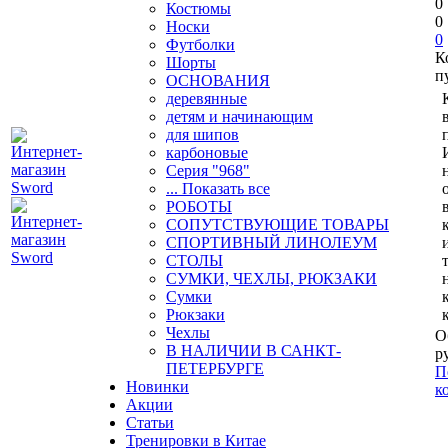
0
Костюмы
0
Носки
0
Футболки
К
Шорты
п
ОСНОВАНИЯ
деревянные
детям и начинающим
для шипов
карбоновые
Серия "968"
... Показать все
РОБОТЫ
СОПУТСТВУЮЩИЕ ТОВАРЫ
СПОРТИВНЫЙ ЛИНОЛЕУМ
СТОЛЫ
СУМКИ, ЧЕХЛЫ, РЮКЗАКИ
Сумки
Рюкзаки
Чехлы
О
В НАЛИЧИИ В САНКТ-
р
ПЕТЕРБУРГЕ
П
Новинки
к
Акции
Статьи
Тренировки в Китае