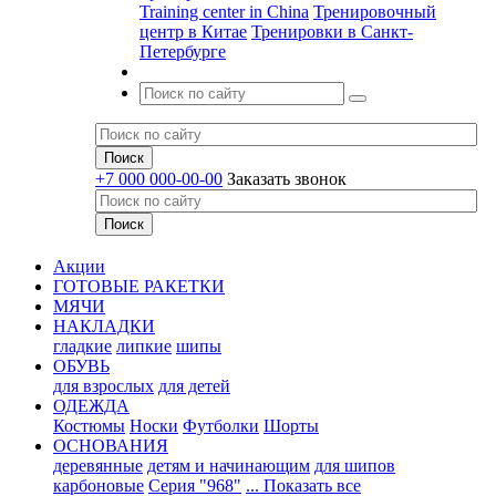
Training center in China
Тренировочный
центр в Китае
Тренировки в Санкт-
Петербурге
+7 000 000-00-00
Заказать звонок
Акции
ГОТОВЫЕ РАКЕТКИ
МЯЧИ
НАКЛАДКИ
гладкие
липкие
шипы
ОБУВЬ
для взрослых
для детей
ОДЕЖДА
Костюмы
Носки
Футболки
Шорты
ОСНОВАНИЯ
деревянные
детям и начинающим
для шипов
карбоновые
Серия "968"
... Показать все