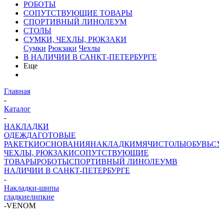
РОБОТЫ
СОПУТСТВУЮЩИЕ ТОВАРЫ
СПОРТИВНЫЙ ЛИНОЛЕУМ
СТОЛЫ
СУМКИ, ЧЕХЛЫ, РЮКЗАКИ
Сумки
Рюкзаки
Чехлы
В НАЛИЧИИ В САНКТ-ПЕТЕРБУРГЕ
Еще
Главная
-
Каталог
-
НАКЛАДКИ
ОДЕЖДА
ГОТОВЫЕ
РАКЕТКИ
ОСНОВАНИЯ
НАКЛАДКИ
МЯЧИ
СТОЛЫ
ОБУВЬ
С
ЧЕХЛЫ, РЮКЗАКИ
СОПУТСТВУЮЩИЕ
ТОВАРЫ
РОБОТЫ
СПОРТИВНЫЙ ЛИНОЛЕУМ
В
НАЛИЧИИ В САНКТ-ПЕТЕРБУРГЕ
-
Накладки-шипы
гладкие
липкие
-
VENOM