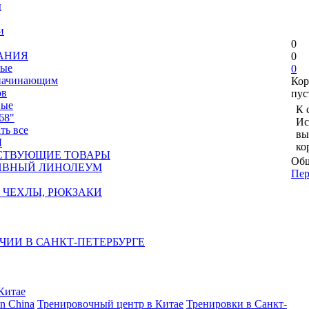
ы
и
0
АНИЯ
0
ные
0
 начинающим
Кор
ов
пус
вые
К 
68"
Ис
ать все
вы
Ы
ко
СТВУЮЩИЕ ТОВАРЫ
Общ
ИВНЫЙ ЛИНОЛЕУМ
Пер
 ЧЕХЛЫ, РЮКЗАКИ
ЧИИ В САНКТ-ПЕТЕРБУРГЕ
Китае
in China
Тренировочный центр в Китае
Тренировки в Санкт-