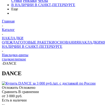
Сумки
Рюкзаки
Чехлы
В НАЛИЧИИ В САНКТ-ПЕТЕРБУРГЕ
Еще
Главная
-
Каталог
-
НАКЛАДКИ
ОДЕЖДА
ГОТОВЫЕ РАКЕТКИ
ОСНОВАНИЯ
НАКЛАДКИ
М
НАЛИЧИИ В САНКТ-ПЕТЕРБУРГЕ
-
Накладки-шипы
гладкие
липкие
-
DANCE
DANCE
Отложить
Отложено
Сравнить
В сравнении
от
3 000 руб.
Есть в наличии