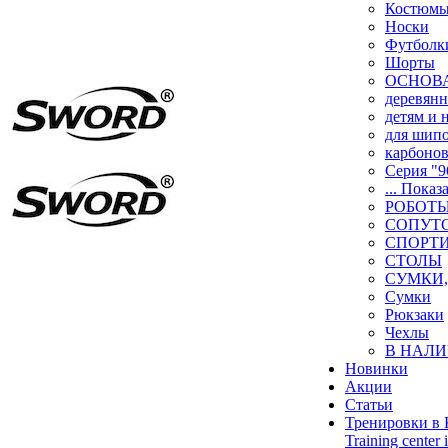
Костюм
Носки
Футболк
Шорты
ОСНОВ
деревян
детям и
для шип
карбоно
Серия "9
... Показ
РОБОТ
СОПУТ
СПОРТ
СТОЛЫ
СУМКИ,
Сумки
Рюкзаки
Чехлы
В НАЛИ
Новинки
Акции
Статьи
Тренировки в 
Training center 