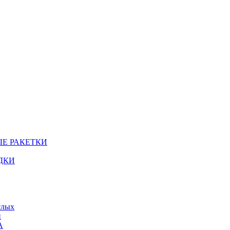
Е РАКЕТКИ
ДКИ
слых
й
А