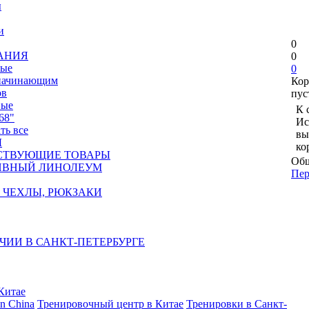
ы
и
0
АНИЯ
0
ные
0
 начинающим
Кор
ов
пус
вые
К 
68"
Ис
ать все
вы
Ы
ко
СТВУЮЩИЕ ТОВАРЫ
Общ
ИВНЫЙ ЛИНОЛЕУМ
Пер
 ЧЕХЛЫ, РЮКЗАКИ
ЧИИ В САНКТ-ПЕТЕРБУРГЕ
Китае
in China
Тренировочный центр в Китае
Тренировки в Санкт-