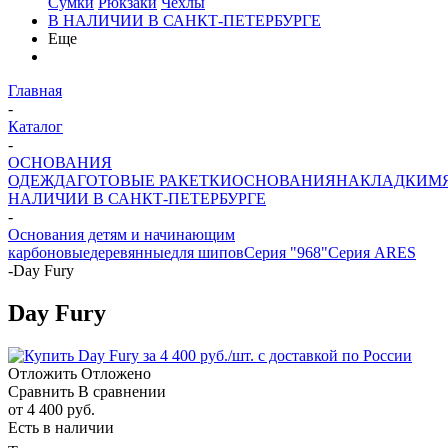
Сумки
Рюкзаки
Чехлы
В НАЛИЧИИ В САНКТ-ПЕТЕРБУРГЕ
Еще
Главная
-
Каталог
-
ОСНОВАНИЯ
ОДЕЖДА
ГОТОВЫЕ РАКЕТКИ
ОСНОВАНИЯ
НАКЛАДКИ
М
НАЛИЧИИ В САНКТ-ПЕТЕРБУРГЕ
-
Основания детям и начинающим
карбоновые
деревянные
для шипов
Серия "968"
Серия ARES
-
Day Fury
Day Fury
Отложить
Отложено
Сравнить
В сравнении
от
4 400 руб.
Есть в наличии