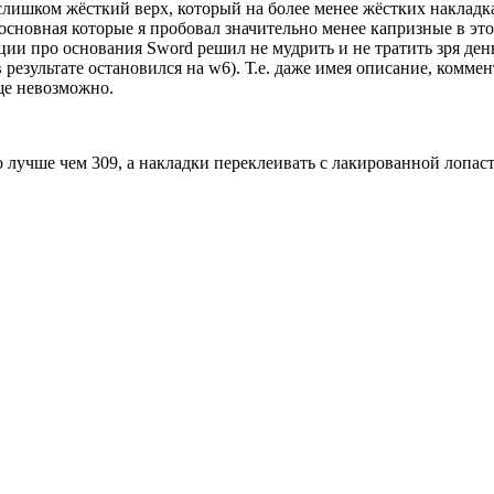
х слишком жёсткий верх, который на более менее жёстких наклад
основная которые я пробовал значительно менее капризные в эт
ции про основания Sword решил не мудрить и не тратить зря день
в результате остановился на w6). Т.е. даже имея описание, комм
ще невозможно.
о лучше чем 309, а накладки переклеивать с лакированной лопас