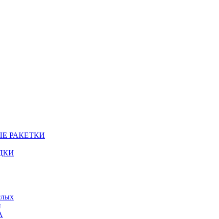
Е РАКЕТКИ
ДКИ
слых
й
А