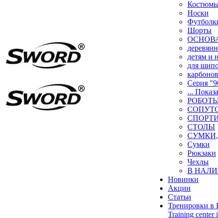
Костюм
Носки
Футболк
Шорты
ОСНОВ
деревян
детям и
для шип
карбоно
Серия "9
... Показ
РОБОТ
СОПУТ
СПОРТ
СТОЛЫ
СУМКИ,
Сумки
Рюкзаки
Чехлы
В НАЛИ
Новинки
Акции
Статьи
Тренировки в 
Training center 