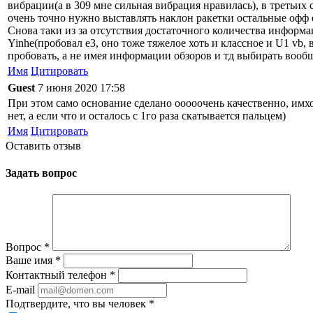
вибрации(а в 309 мне сильная вибрация нравилась), в третьи
очень точно нужно выставлять наклон ракетки остальные офф 
Снова таки из за отсутствия достаточного количества информа
Yinhe(пробовал e3, оно тоже тяжелое хоть и классное и U1 vb, 
пробовать, а не имея информации обзоров и тд выбирать вооб
Имя
Цитировать
Guest
7 июня 2020 17:58
При этом само основание сделано ооооочень качественно, имх
нет, а если что и осталось с 1го раза скатывается пальцем)
Имя
Цитировать
Оставить отзыв
Задать вопрос
Вопрос
*
Ваше имя
*
Контактный телефон
*
E-mail
Подтвердите, что вы человек
*