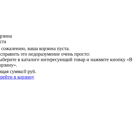
рзина
ста
 сожалению, ваша корзина пуста.
справить это недоразумение очень просто:
ыберите в каталоге интересующий товар и нажмите кнопку «В
орзину».
щая сумма:
0 руб.
рейти в корзину