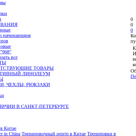
юмы
лки
ы
0
ОВАНИЯ
0
янные
0
 и начинающим
Ко
ипов
пу
новые
К
"968"
И
азать все
в
ТЫ
к
ТСТВУЮЩИЕ ТОВАРЫ
Об
ТИВНЫЙ ЛИНОЛЕУМ
Пе
Ы
И, ЧЕХЛЫ, РЮКЗАКИ
ки
ЛИЧИИ В САНКТ-ПЕТЕРБУРГЕ
в Китае
er in China
Тренировочный центр в Китае
Тренировки в