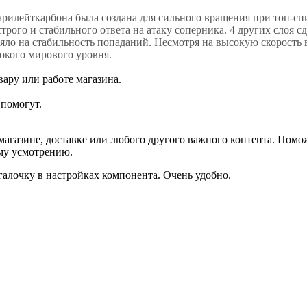
илейткарбона была создана для сильного вращения при топ-спи
рого и стабильного ответа на атаку соперника. 4 других слоя сд
ияло на стабильность попаданий. Несмотря на высокую скорость
сокого мирового уровня.
ару или работе магазина.
помогут.
агазине, доставке или любого другого важного контента. Помо
ему усмотрению.
галочку в настройках компонента. Очень удобно.