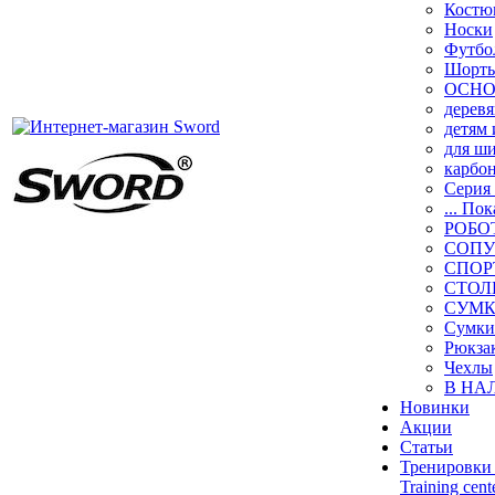
Кост
Носки
Футбо
Шорт
ОСН
дерев
детям
для ш
карбо
Серия 
... Пок
РОБО
СОПУ
СПОР
СТОЛ
СУМК
Сумки
Рюкза
Чехлы
В НА
Новинки
Акции
Статьи
Тренировки 
Training cent