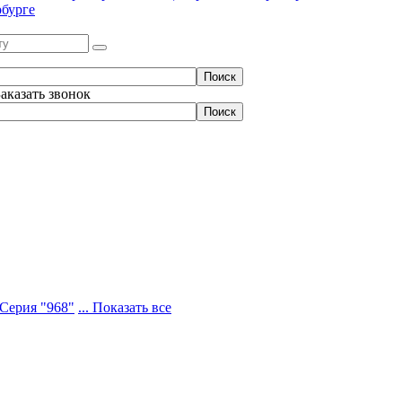
бурге
Заказать звонок
Серия "968"
... Показать все