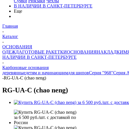
Сумки
Рюкзаки
Чехлы
В НАЛИЧИИ В САНКТ-ПЕТЕРБУРГЕ
Еще
Главная
-
Каталог
-
ОСНОВАНИЯ
ОДЕЖДА
ГОТОВЫЕ РАКЕТКИ
ОСНОВАНИЯ
НАКЛАДКИ
М
НАЛИЧИИ В САНКТ-ПЕТЕРБУРГЕ
-
Карбоновые основания
деревянные
детям и начинающим
для шипов
Серия "968"
Серия 
-
RG-UA-C (chao neng)
RG-UA-C (chao neng)