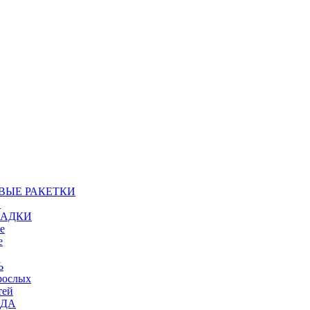
ВЫЕ РАКЕТКИ
И
АДКИ
е
е
Ь
рослых
тей
ДА