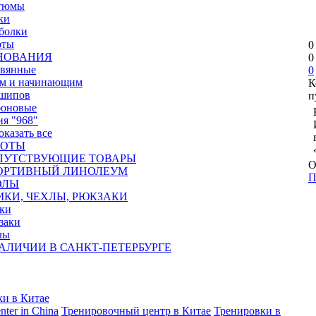
тюмы
ки
болки
ты
0
НОВАНИЯ
0
евянные
0
ям и начинающим
К
 шипов
п
боновые
ия "968"
Показать все
БОТЫ
ПУТСТВУЮЩИЕ ТОВАРЫ
О
ОРТИВНЫЙ ЛИНОЛЕУМ
П
ОЛЫ
МКИ, ЧЕХЛЫ, РЮКЗАКИ
ки
заки
лы
АЛИЧИИ В САНКТ-ПЕТЕРБУРГЕ
и в Китае
enter in China
Тренировочный центр в Китае
Тренировки в