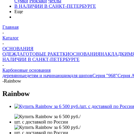
Сумки
Рюкзаки
Чехлы
В НАЛИЧИИ В САНКТ-ПЕТЕРБУРГЕ
Еще
Главная
-
Каталог
-
ОСНОВАНИЯ
ОДЕЖДА
ГОТОВЫЕ РАКЕТКИ
ОСНОВАНИЯ
НАКЛАДКИ
М
НАЛИЧИИ В САНКТ-ПЕТЕРБУРГЕ
-
Карбоновые основания
деревянные
детям и начинающим
для шипов
Серия "968"
Серия 
-
Rainbow
Rainbow