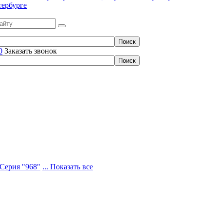
тербурге
0
Заказать звонок
Серия "968"
... Показать все