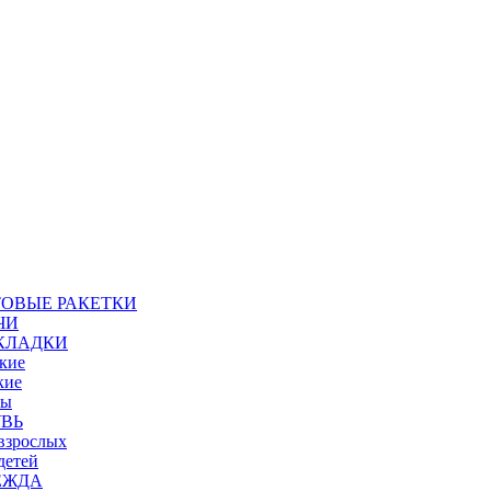
ТОВЫЕ РАКЕТКИ
ЧИ
КЛАДКИ
дкие
кие
пы
УВЬ
 взрослых
детей
ЕЖДА