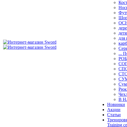
Кос
Нос
Фут
Шор
ОС
дер
дет
для
кар
Сер
... 
РО
СО
СП
СТ
СУ
Сум
Рюк
Чех
В Н
Новинки
Акции
Статьи
Тренировк
Training c