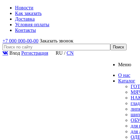
Новости
Как заказать
Доставка
Условия оплаты
Контакты
+7 000 000-00-00
Заказать звонок
Вход
Регистрация
RU
/
CN
Меню
О нас
Каталог
ГО
МЯ
НА
гла
лип
ши
ОБ
для
для 
ОД