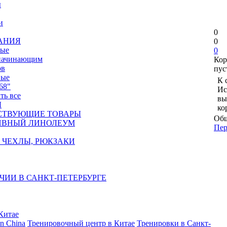
ы
и
0
АНИЯ
0
ные
0
 начинающим
Кор
ов
пус
вые
К 
68"
Ис
ать все
вы
Ы
ко
СТВУЮЩИЕ ТОВАРЫ
Общ
ИВНЫЙ ЛИНОЛЕУМ
Пер
 ЧЕХЛЫ, РЮКЗАКИ
ЧИИ В САНКТ-ПЕТЕРБУРГЕ
Китае
in China
Тренировочный центр в Китае
Тренировки в Санкт-