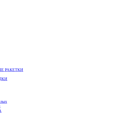
Е РАКЕТКИ
ДКИ
слых
й
А