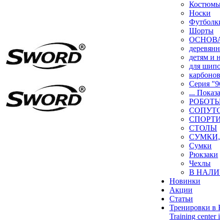
Костюм
Носки
Футболк
Шорты
ОСНОВ
деревян
детям и
для шип
карбоно
Серия "9
... Показ
РОБОТ
СОПУТ
СПОРТ
СТОЛЫ
СУМКИ,
Сумки
Рюкзаки
Чехлы
В НАЛИ
Новинки
Акции
Статьи
Тренировки в 
Training center 