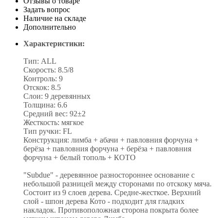
Отзывы о товаре
Задать вопрос
Наличие на складе
Дополнительно
Характеристики:
Тип: ALL
Скорость: 8.5/8
Контроль: 9
Отскок: 8.5
Слои: 9 деревянных
Толщина: 6.6
Средний вес: 92±2
Жесткость: мягкое
Тип ручки: FL
Конструкция: лимба + абачи + павловния форчуна +
берёза + павловния форчуна + берёза + павловния
форчуна + белый тополь + КОТО
"Subdue" - деревянное разностороннее основание с
небольшой разницей между сторонами по отскоку мяча.
Состоит из 9 слоев дерева. Средне-жесткое. Верхний
слой - шпон дерева Кото - подходит для гладких
накладок. Противоположная сторона покрыта более