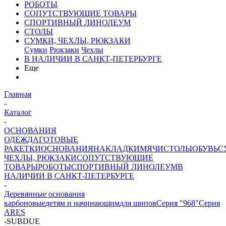
РОБОТЫ
СОПУТСТВУЮЩИЕ ТОВАРЫ
СПОРТИВНЫЙ ЛИНОЛЕУМ
СТОЛЫ
СУМКИ, ЧЕХЛЫ, РЮКЗАКИ
Сумки
Рюкзаки
Чехлы
В НАЛИЧИИ В САНКТ-ПЕТЕРБУРГЕ
Еще
Главная
-
Каталог
-
ОСНОВАНИЯ
ОДЕЖДА
ГОТОВЫЕ
РАКЕТКИ
ОСНОВАНИЯ
НАКЛАДКИ
МЯЧИ
СТОЛЫ
ОБУВЬ
С
ЧЕХЛЫ, РЮКЗАКИ
СОПУТСТВУЮЩИЕ
ТОВАРЫ
РОБОТЫ
СПОРТИВНЫЙ ЛИНОЛЕУМ
В
НАЛИЧИИ В САНКТ-ПЕТЕРБУРГЕ
-
Деревянные основания
карбоновые
детям и начинающим
для шипов
Серия "968"
Серия
ARES
-
SUBDUE