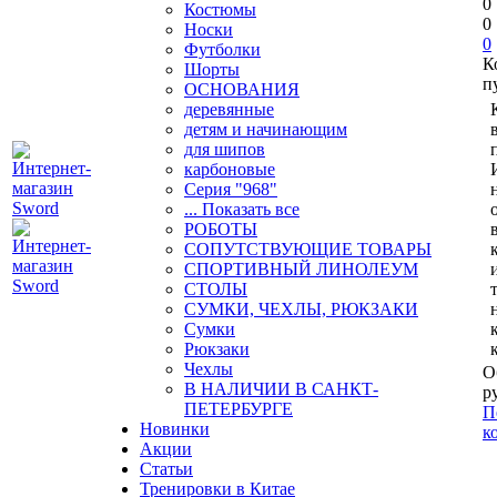
0
Костюмы
0
Носки
0
Футболки
К
Шорты
п
ОСНОВАНИЯ
деревянные
детям и начинающим
для шипов
карбоновые
Серия "968"
... Показать все
РОБОТЫ
СОПУТСТВУЮЩИЕ ТОВАРЫ
СПОРТИВНЫЙ ЛИНОЛЕУМ
СТОЛЫ
СУМКИ, ЧЕХЛЫ, РЮКЗАКИ
Сумки
Рюкзаки
Чехлы
О
В НАЛИЧИИ В САНКТ-
р
ПЕТЕРБУРГЕ
П
Новинки
к
Акции
Статьи
Тренировки в Китае