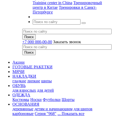
Training center in China
Тренировочный
центр в Китае
Тренировки в Санкт-
Петербурге
+7 000 000-00-00
Заказать звонок
Акции
ГОТОВЫЕ РАКЕТКИ
МЯЧИ
НАКЛАДКИ
гладкие
липкие
шипы
ОБУВЬ
для взрослых
для детей
ОДЕЖДА
Костюмы
Носки
Футболки
Шорты
ОСНОВАНИЯ
деревянные
детям и начинающим
для шипов
карбоновые
Серия "968"
... Показать все