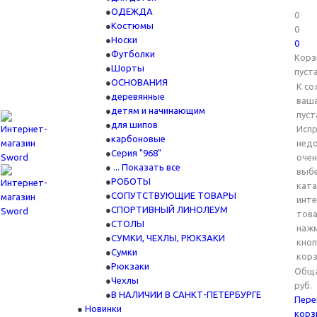
ОДЕЖДА
0
Костюмы
0
Носки
0
Футболки
Корз
Шорты
пуст
ОСНОВАНИЯ
К со
деревянные
ваша
детям и начинающим
пуст
для шипов
Испр
карбоновые
нед
Серия "968"
очен
... Показать все
выбе
РОБОТЫ
ката
СОПУТСТВУЮЩИЕ ТОВАРЫ
инт
СПОРТИВНЫЙ ЛИНОЛЕУМ
това
СТОЛЫ
наж
СУМКИ, ЧЕХЛЫ, РЮКЗАКИ
кноп
Сумки
корз
Рюкзаки
Обща
Чехлы
руб.
В НАЛИЧИИ В САНКТ-ПЕТЕРБУРГЕ
Пере
Новинки
корз